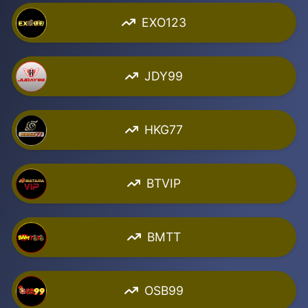
EXO123
JDY99
HKG77
BTVIP
BMTT
OSB99